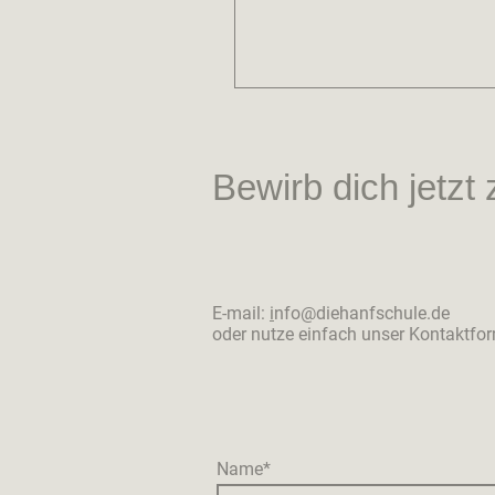
Bewirb dich jetz
E-mail:
i
nfo@diehanfschule.de
oder nutze einfach unser Kontaktfo
Name
*