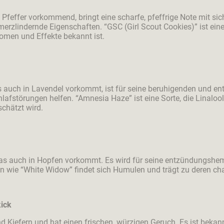
Pfeffer vorkommend, bringt eine scharfe, pfeffrige Note mit sic
lindernde Eigenschaften. “GSC (Girl Scout Cookies)” ist eine 
romen und Effekte bekannt ist.
as auch in Lavendel vorkommt, ist für seine beruhigenden und e
fstörungen helfen. “Amnesia Haze” ist eine Sorte, die Linalool 
chätzt wird.
, das auch in Hopfen vorkommt. Es wird für seine entzündung
n wie “White Widow” findet sich Humulen und trägt zu deren char
kick
und Kiefern und hat einen frischen, würzigen Geruch. Es ist bekan