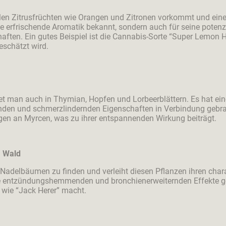
ielen Zitrusfrüchten wie Orangen und Zitronen vorkommt und eine
eine erfrischende Aromatik bekannt, sondern auch für seine poten
ten. Ein gutes Beispiel ist die Cannabis-Sorte “Super Lemon Ha
eschätzt wird.
det man auch in Thymian, Hopfen und Lorbeerblättern. Es hat ei
nden und schmerzlindernden Eigenschaften in Verbindung gebrac
gen an Myrcen, was zu ihrer entspannenden Wirkung beiträgt.
m Wald
 Nadelbäumen zu finden und verleiht diesen Pflanzen ihren chara
ine entzündungshemmenden und bronchienerweiternden Effekte g
 wie “Jack Herer” macht.